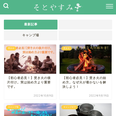
最新記事
キャンプ場
焚き火
焚き火
【初心者必見！】焚き火の後
【初心者必見！】焚き火の始
片付け。実は始め方より重要
め方。なぜ火が着かないを解
です。
決しよう！
2022年10月9日
2022年9月19日
キャンプ場
キャンプギア